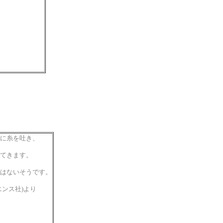
、
に糸を吐き、
てきます。
はないそうです。
ンス社)より