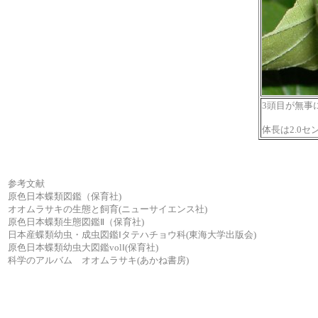
3頭目が無事
体長は2.0
参考文献
原色日本蝶類図鑑（保育社)
オオムラサキの生態と飼育(ニューサイエンス社)
原色日本蝶類生態図鑑Ⅱ（保育社)
日本産蝶類幼虫・成虫図鑑Ⅰタテハチョウ科(東海大学出版会)
原色日本蝶類幼虫大図鑑volⅠ(保育社)
科学のアルバム オオムラサキ(あかね書房)