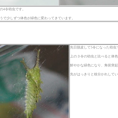
の4令幼虫です。
うで少しずつ体色が緑色に変わってきています。
先日脱皮して5令になった幼虫
上の３令の幼虫と比べると体色
鮮やかな緑色になり、角状突起
先がはっきりと枝分かれしてい