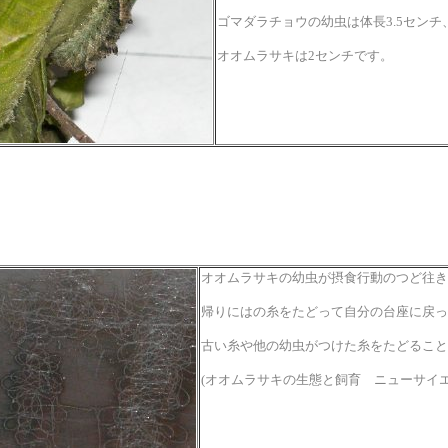
ゴマダラチョウの幼虫は体長3.5センチ
オオムラサキは2センチです。
オオムラサキの幼虫が摂食行動のつど往き
帰りにはの糸をたどって自分の台座に戻っ
古い糸や他の幼虫がつけた糸をたどること
(オオムラサキの生態と飼育 ニューサイエ