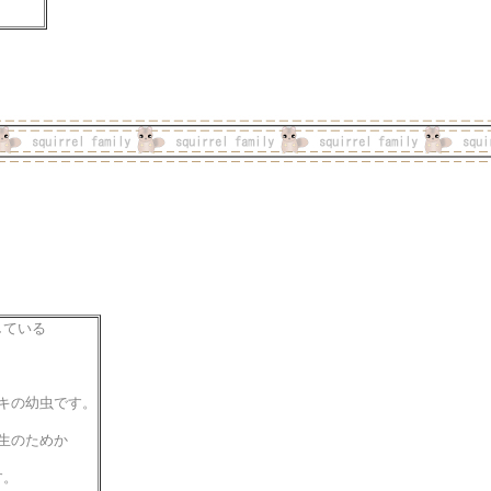
している
キの幼虫です。
生のためか
す。