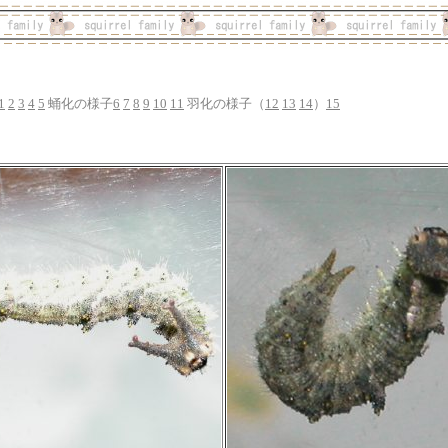
1
2
3
4
5
蛹化の様子
6
7
8
9
10
11
羽化の様子（
12
13
14
）
15