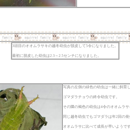
3頭目のオオムラサキの越冬幼虫が脱皮して5令になりました。
最初に脱皮した幼虫は2.3～2.5センチになりました。
写真の左側の緑色の幼虫は一緒に飼育
ゴマダラチョウの終令幼虫です。
その隣の褐色の幼虫は4令のオオムラサ
同じ越冬幼虫でもゴマダラは年2回の発
オオムラサに比べて成長が早いようで