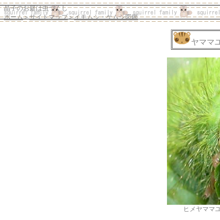
晶子のお庭は虫づくし
ホーム
＞
サイトマップ
＞
イモムシ・ケムシ図鑑
ヤママ
ヒメヤママ