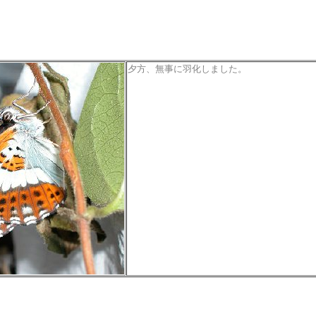
夕方、無事に羽化しました。
................................