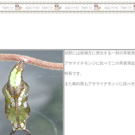
頭部には前側方に突出する一対の耳状突
アサマイチモンジに比べてこの耳状突起
特長です。
また銀白斑もアサマイチモンジに比べ大