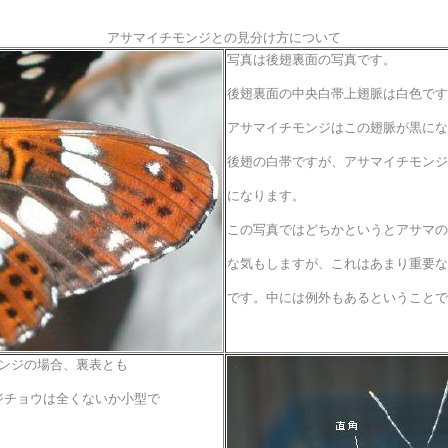
アサマイチモンジとの見分け方について
写真は後翅裏面の写真です。
後翅裏面の中央白帯上翅脈は白色です
アサマイチモンジはこの翅脈が黒にな
後翅の白帯ですが、アサマイチモンジ
になります。
この写真ではどちかというとアサマの
な気もしますが、これはあまり重要な
です。中には例外もあるということで
ンジの場合、裏表とも
ジチョウは全くないか小型で