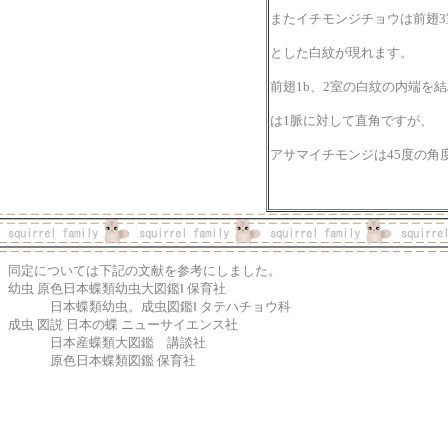
またイチモンジチョウは前翅
とした白紋が現れます。
前翅1b、2室の白紋の内端を
は1脈に対して直角ですが、
アサマイチモンジは45度の角
同定については下記の文献を参考にしました。
幼虫 原色日本蝶類幼虫大図鑑Ⅰ 保育社
日本蝶類幼虫。成虫図鑑Ⅰ タテハチョウ科
成虫 図説 日本の蝶 ニューサイエンス社
日本産蝶類大図鑑 講談社
原色日本蝶類図鑑 保育社