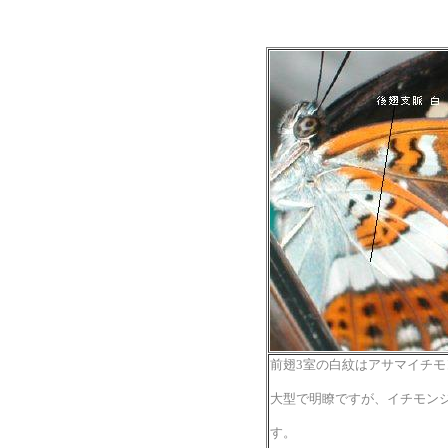
前翅3室の白紋はアサマイチモ
大型で明瞭ですが、イチモン
す。