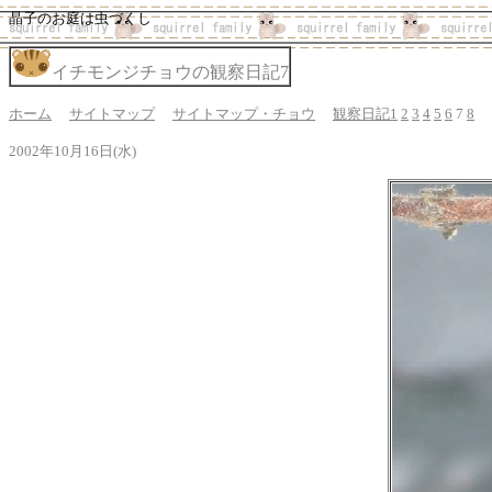
晶子のお庭は虫づくし
イチモンジチョウの観察日記7
ホーム
サイトマップ
サイトマップ・チョウ
観察日記1
2
3
4
5
6
7
8
2002年10月16日(水)